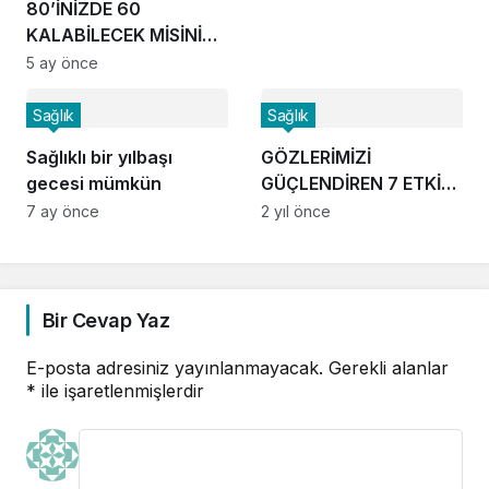
80’İNİZDE 60
KALABİLECEK MİSİNİZ?
10 SORUDA TEST EDİN!
5 ay önce
Sağlık
Sağlık
Sağlıklı bir yılbaşı
GÖZLERİMİZİ
gecesi mümkün
GÜÇLENDİREN 7 ETKİLİ
BESİN!
7 ay önce
2 yıl önce
Bir Cevap Yaz
E-posta adresiniz yayınlanmayacak.
Gerekli alanlar
*
ile işaretlenmişlerdir