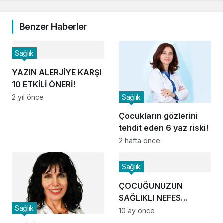
Benzer Haberler
Sağlık
YAZIN ALERJİYE KARŞI
10 ETKİLİ ÖNERİ!
Sağlık
2 yıl önce
Çocukların gözlerini
tehdit eden 6 yaz riski!
2 hafta önce
Sağlık
ÇOCUĞUNUZUN
SAĞLIKLI NEFES
Sağlık
ALMASINI ENGELLEYEN
10 ay önce
5 ETKEN