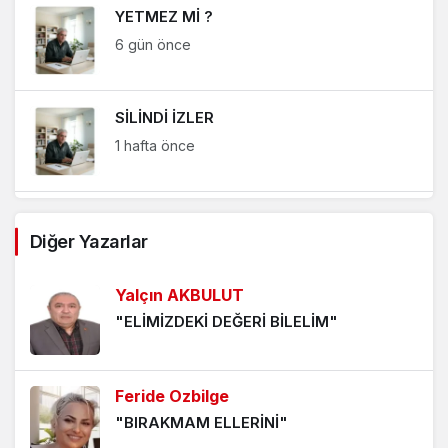
YETMEZ Mİ ?
6 gün önce
SİLİNDİ İZLER
1 hafta önce
SİLİNDİ İZLER
Diğer Yazarlar
1 hafta önce
Yalçın AKBULUT
KÖRDÜĞÜM
"ELİMİZDEKİ DEĞERİ BİLELİM"
1 hafta önce
Feride Ozbilge
YETMEZ Mİ ?
"BIRAKMAM ELLERİNİ"