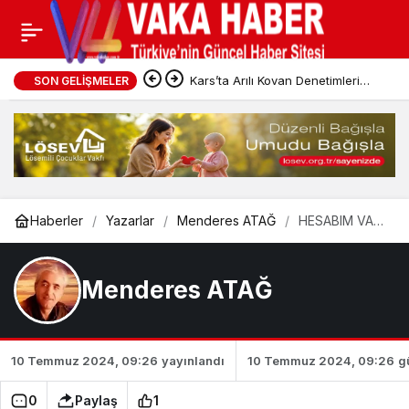
Kars’ta Arılı Kovan Denetimleri
SON GELIŞMELER
Sürüyor
Haberler
Yazarlar
Menderes ATAĞ
HESABIM VAR
!..
Menderes ATAĞ
10 Temmuz 2024, 09:26
yayınlandı
10 Temmuz 2024, 09:26
g
0
Paylaş
1