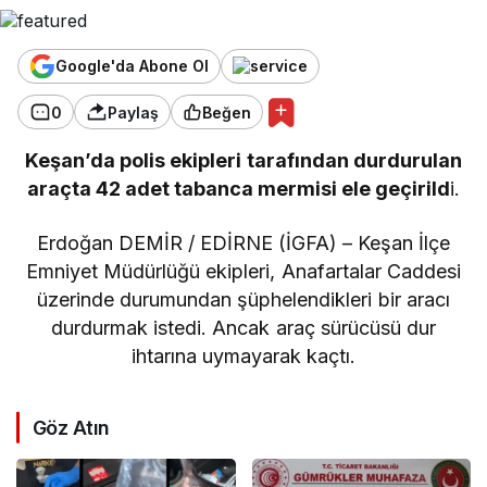
Google'da Abone Ol
0
Paylaş
Beğen
Keşan’da polis ekipleri tarafından durdurulan
araçta 42 adet tabanca mermisi ele geçirild
i.
Erdoğan DEMİR / EDİRNE (İGFA) – Keşan İlçe
Emniyet Müdürlüğü ekipleri, Anafartalar Caddesi
üzerinde durumundan şüphelendikleri bir aracı
durdurmak istedi. Ancak araç sürücüsü dur
ihtarına uymayarak kaçtı.
Göz Atın