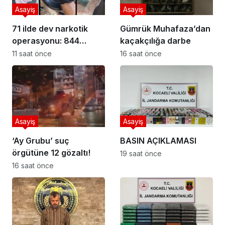
Asayiş
Asayiş
71 ilde dev narkotik
Gümrük Muhafaza’dan
operasyonu: 844
kaçakçılığa darbe
tutuklama
11 saat önce
16 saat önce
Asayiş
Asayiş
‘Ay Grubu’ suç
BASIN AÇIKLAMASI
örgütüne 12 gözaltı!
19 saat önce
16 saat önce