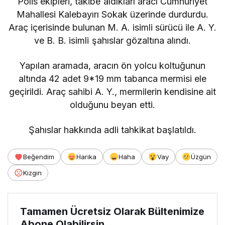
Polis ekipleri, takibe aldıkları aracı Cumhuriyet
Mahallesi Kalebayırı Sokak üzerinde durdurdu.
Araç içerisinde bulunan M. A. isimli sürücü ile A. Y.
ve B. B. isimli şahıslar gözaltına alındı.
Yapılan aramada, aracın ön yolcu koltuğunun
altında 42 adet 9*19 mm tabanca mermisi ele
geçirildi. Araç sahibi A. Y., mermilerin kendisine ait
olduğunu beyan etti.
Şahıslar hakkında adli tahkikat başlatıldı.
Beğendim
Harika
Haha
Vay
Üzgün
Kızgın
Tamamen Ücretsiz Olarak Bültenimize
Abone Olabilirsin