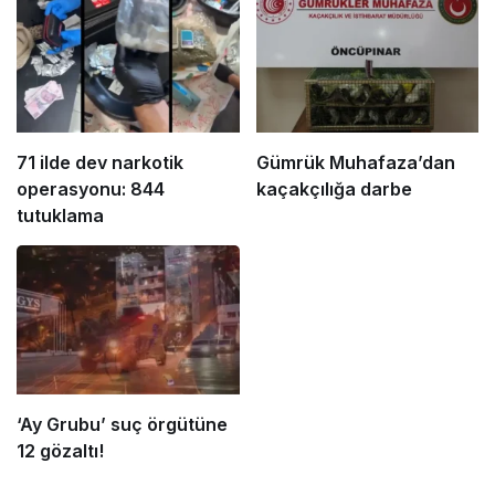
71 ilde dev narkotik
Gümrük Muhafaza’dan
operasyonu: 844
kaçakçılığa darbe
tutuklama
‘Ay Grubu’ suç örgütüne
12 gözaltı!