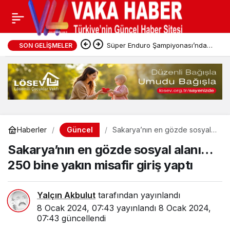
Süper Enduro Şampiyonası’nda
SON GELIŞMELER
nefes kesen anlar!
Güncel
Haberler
Sakarya’nın en gözde sosyal
alanı… 250 bine yakın misafir
Sakarya’nın en gözde sosyal alanı…
giriş yaptı
250 bine yakın misafir giriş yaptı
Yalçın Akbulut
tarafından yayınlandı
8 Ocak 2024, 07:43
yayınlandı
8 Ocak 2024,
07:43
güncellendi