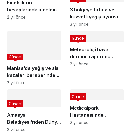
Emeklilerin
hesaplarında inceleme
3 bölgeye fırtına ve
yok!
kuvvetli yağış uyarısı
2 yıl önce
3 yıl önce
Güncel
Meteoroloji hava
durumu raporunu
Güncel
yayınladı
2 yıl önce
Manisa’da yağış ve sis
kazaları beraberinde
getirdi!
2 yıl önce
Güncel
Güncel
Medicalpark
Amasya
Hastanesi’nde
Belediyesi’nden Dünya
skandal! Devletin
2 yıl önce
Diyabet Günü’nde
yolundan 100 lira park
2 yıl önce