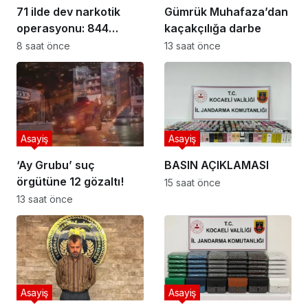
71 ilde dev narkotik
Gümrük Muhafaza’dan
operasyonu: 844
kaçakçılığa darbe
tutuklama
8 saat önce
13 saat önce
Asayiş
Asayiş
‘Ay Grubu’ suç
BASIN AÇIKLAMASI
örgütüne 12 gözaltı!
15 saat önce
13 saat önce
Asayiş
Asayiş