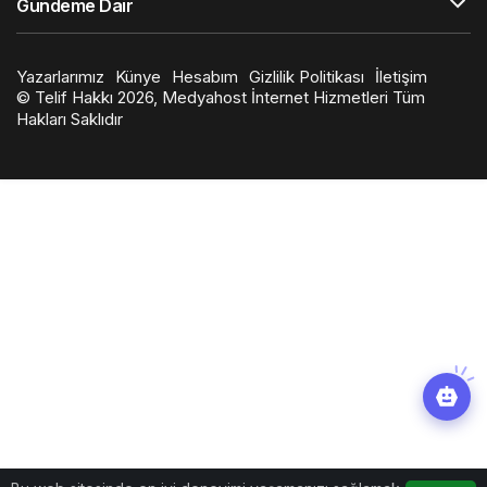
Gündeme Dair
Yazarlarımız
Künye
Hesabım
Gizlilik Politikası
İletişim
© Telif Hakkı 2026, Medyahost İnternet Hizmetleri Tüm
Hakları Saklıdır
en
iyi
slot
siteleri