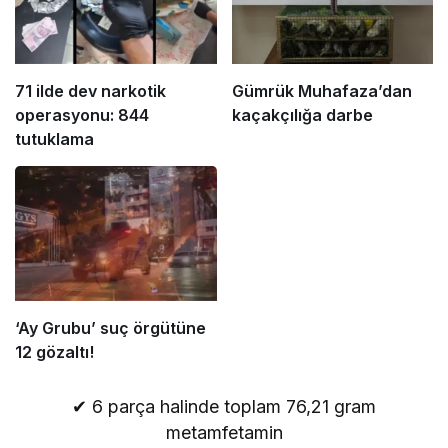
71 ilde dev narkotik
Gümrük Muhafaza’dan
operasyonu: 844
kaçakçılığa darbe
tutuklama
‘Ay Grubu’ suç örgütüne
12 gözaltı!
✔ 6 parça halinde toplam 76,21 gram
metamfetamin