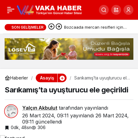
Tunceli’de ‘Mahzen’! 12
0
Paylaş
gözaltı
Bozcaada mercan resifleri için
SON GELIŞMELER
koruma seferberliği
Asayiş
Haberler
Sarıkamış’ta uyuşturucu ele
geçirildi
Sarıkamış’ta uyuşturucu ele geçirildi
Yalçın Akbulut
tarafından yayınlandı
26 Mart 2024, 09:11
yayınlandı
26 Mart 2024,
09:11
güncellendi
0dk, 48sn
306