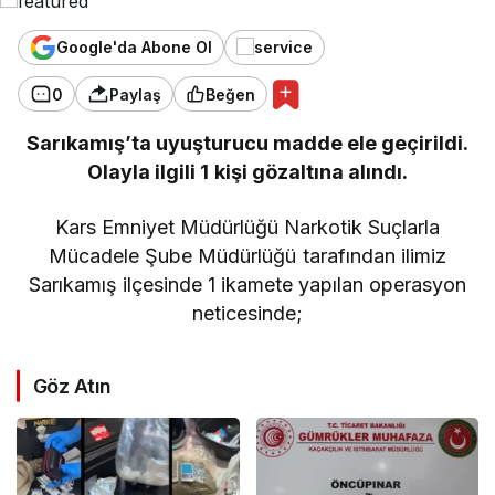
Google'da Abone Ol
0
Paylaş
Beğen
Sarıkamış’ta uyuşturucu madde ele geçirildi.
Olayla ilgili 1 kişi gözaltına alındı.
Kars Emniyet Müdürlüğü Narkotik Suçlarla
Mücadele Şube Müdürlüğü tarafından ilimiz
Sarıkamış ilçesinde 1 ikamete yapılan operasyon
neticesinde;
Göz Atın