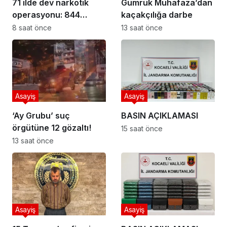
71 ilde dev narkotik
Gümrük Muhafaza’dan
operasyonu: 844
kaçakçılığa darbe
tutuklama
8 saat önce
13 saat önce
Asayiş
Asayiş
‘Ay Grubu’ suç
BASIN AÇIKLAMASI
örgütüne 12 gözaltı!
15 saat önce
13 saat önce
Asayiş
Asayiş