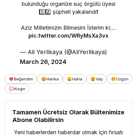
bulunduğu organize suç örgütü üyesi
1️⃣2️⃣ şüpheli yakalandı❗️
Aziz Milletimizin Bilmesini İsterim ki;…
pic.twitter.com/WRyMsXa3vx
— Ali Yerlikaya (@AliYerlikaya)
March 26, 2024
Beğendim
Harika
Haha
Vay
Üzgün
Kızgın
Tamamen Ücretsiz Olarak Bültenimize
Abone Olabilirsin
Yeni haberlerden haberdar olmak için fırsatı