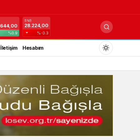
BNB
28.224,00
.644,00
%0.9
%-0.3
İletişim
Hesabım
Mod
değiştir
Gündüz Modu
Gündüz modunu seçin.
Gece Modu
Gece modunu seçin.