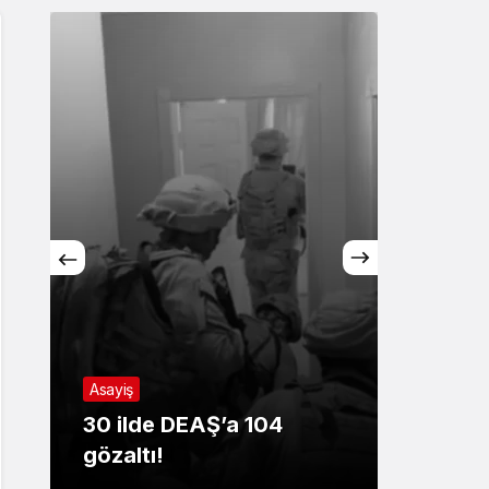
Sistem Modu
Sistem modunu seçin.
Asayiş
Sağlık
30 ilde DEAŞ’a 104
ŞİDDE
gözaltı!
AĞRI