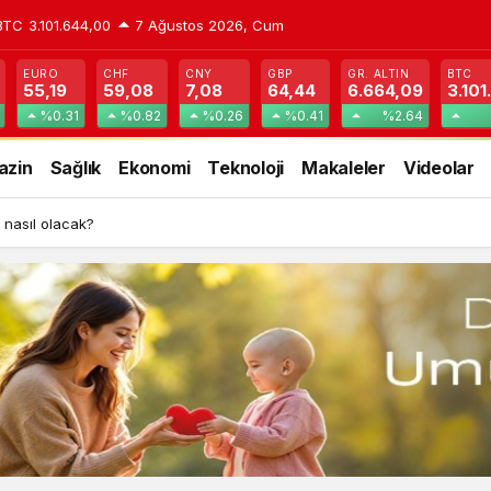
BTC
3.101.644,00
7 Ağustos 2026, Cum
EURO
CHF
CNY
GBP
GR. ALTIN
BTC
55,19
59,08
7,08
64,44
6.664,09
3.101
%0.31
%0.82
%0.26
%0.41
%2.64
azin
Sağlık
Ekonomi
Teknoloji
Makaleler
Videolar
 nasıl olacak?