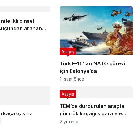
itelikli cinsel
 suçundan aranan
kalandı
Asayiş
Türk F-16’ları NATO görevi
için Estonya’da
11 saat önce
Asayiş
TEM’de durdurulan araçta
h kaçakçısına
gümrük kaçağı sigara ele
!
geçirildi
2 yıl önce