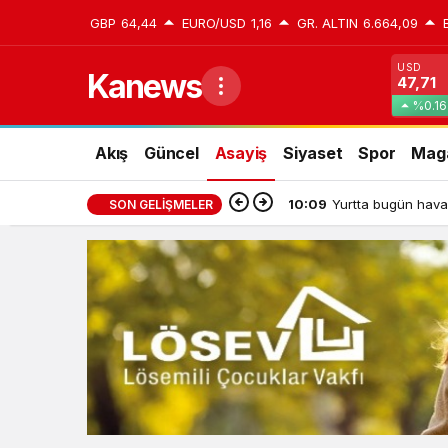
GBP
64,44
EURO/USD
1,16
GR. ALTIN
6.664,09
USD
Kanews
47,71
%0.16
Akış
Güncel
Asayiş
Siyaset
Spor
Mag
10:09
Yurtta bugün hava
SON GELIŞMELER