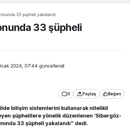
onunda 33 şüpheli yakalandı
onunda 33 şüpheli
Ocak 2024, 07:44
güncellendi
0
Paylaş
Beğen
Güncel
ilde bilişim sistemlerini kullanarak nitelikli
Yurtta bugün hava nasıl
işleyen şüphelilere yönelik düzenlenen ‘Sibergöz-
olacak?
mında 33 şüpheli yakalandı” dedi.