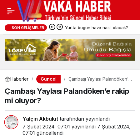
Yurtta bugün hava nasıl olacak?
SON GELIŞMELER
Güncel
Haberler
Çambaşı Yaylası Palandöken’e
rakip mi oluyor?
Çambaşı Yaylası Palandöken’e rakip
mi oluyor?
Yalçın Akbulut
tarafından yayınlandı
7 Şubat 2024, 07:01
yayınlandı
7 Şubat 2024,
07:01
güncellendi