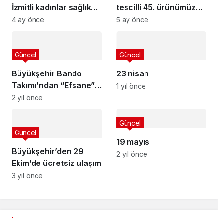
İzmitli kadınlar sağlık
tescilli 45. ürünümüz
için yürüdü
oldu
4 ay önce
5 ay önce
Güncel
Güncel
Büyükşehir Bando
23 nisan
Takımı’ndan “Efsane”
1 yıl önce
konser
2 yıl önce
Güncel
Güncel
19 mayıs
Büyükşehir’den 29
2 yıl önce
Ekim’de ücretsiz ulaşım
3 yıl önce